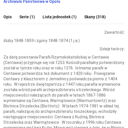
Archiwum Państwowe w Opolu
Opis
Serie (1)
Lista jednostek (1)
Skany (318)
Zawartość:
śluby 1848-1859 i zgony 1848-1874 (1 j.a.)
Dzieje twórcy:
Za datę powstania Parafii Rzymskokatolickiej w Centawie
(Centawa) przyjmuje się rok 1253. Kościół parafialny potwierdzony
został w tymże roku oraz w roku 1376 . Istnienie parafii w
Centawie potwierdza też dokument z 1420 roku . Powiązanie
Centawy z klasztorem z Jemielnicy poświadcza pismo z 1404
roku . W rejestrze świętopietrza z 1447 roku parafia wymieniona
została wśród parafii archiprezbiteratu strzeleckiego. Wśród
miejscowości należących do parafii w latach 1867-1886
wymieniane są Centawa, Warmątowice (Warmuntowitz) oraz
Błotnica Strzelecka (Blottnitz) . W latach 1974-1981 w skład tej
parafii, należącej do archiprezbiteratu toszeckiego, wchodziły
następujące miejscowości: Centawa z Kuźnią, Błotnica
Strzelecka oraz Warmątowice . W roczniku z 1996 roku Centawa
wymieniana jest bez Kuźni. Mowa jest również o tym, że w Błonicy