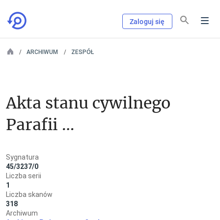
Zaloguj się
ARCHIWUM
ZESPÓŁ
Akta stanu cywilnego 
Parafii 
Rzymskokatolickiej 
Sygnatura
w Centawie
45/3237/0
Liczba serii
1
Liczba skanów
318
Archiwum