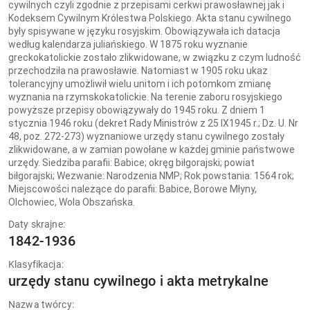
cywilnych czyli zgodnie z przepisami cerkwi prawosławnej jak i
Kodeksem Cywilnym Królestwa Polskiego. Akta stanu cywilnego
były spisywane w języku rosyjskim. Obowiązywała ich datacja
według kalendarza juliańskiego. W 1875 roku wyznanie
greckokatolickie zostało zlikwidowane, w związku z czym ludność
przechodziła na prawosławie. Natomiast w 1905 roku ukaz
tolerancyjny umożliwił wielu unitom i ich potomkom zmianę
wyznania na rzymskokatolickie. Na terenie zaboru rosyjskiego
powyższe przepisy obowiązywały do 1945 roku. Z dniem 1
stycznia 1946 roku (dekret Rady Ministrów z 25 IX1945 r.; Dz. U. Nr
48, poz. 272-273) wyznaniowe urzędy stanu cywilnego zostały
zlikwidowane, a w zamian powołane w każdej gminie państwowe
urzędy. Siedziba parafii: Babice; okręg biłgorajski; powiat
biłgorajski; Wezwanie: Narodzenia NMP; Rok powstania: 1564 rok;
Miejscowości należące do parafii: Babice, Borowe Młyny,
Olchowiec, Wola Obszańska.
Daty skrajne:
1842-1936
Klasyfikacja:
urzędy stanu cywilnego i akta metrykalne
Nazwa twórcy: