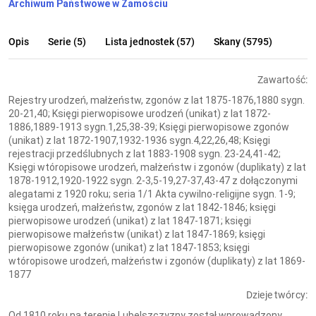
Archiwum Państwowe w Zamościu
Opis
Serie (5)
Lista jednostek (57)
Skany (5795)
Zawartość:
Rejestry urodzeń, małżeństw, zgonów z lat 1875-1876,1880 sygn.
20-21,40; Księgi pierwopisowe urodzeń (unikat) z lat 1872-
1886,1889-1913 sygn.1,25,38-39; Księgi pierwopisowe zgonów
(unikat) z lat 1872-1907,1932-1936 sygn.4,22,26,48; Księgi
rejestracji przedślubnych z lat 1883-1908 sygn. 23-24,41-42;
Księgi wtóropisowe urodzeń, małżeństw i zgonów (duplikaty) z lat
1878-1912,1920-1922 sygn. 2-3,5-19,27-37,43-47 z dołączonymi
alegatami z 1920 roku; seria 1/1 Akta cywilno-religijne sygn. 1-9;
księga urodzeń, małżeństw, zgonów z lat 1842-1846; księgi
pierwopisowe urodzeń (unikat) z lat 1847-1871; księgi
pierwopisowe małżeństw (unikat) z lat 1847-1869; księgi
pierwopisowe zgonów (unikat) z lat 1847-1853; księgi
wtóropisowe urodzeń, małżeństw i zgonów (duplikaty) z lat 1869-
1877
Dzieje twórcy:
Od 1810 roku na terenie Lubelszczyzny został wprowadzony