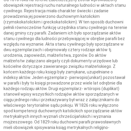
obowiązek rejestracji ruchu naturalnego ludności w aktach stanu
cywilnego. Rejestracja miała charakter świecki i zadanie
prowadzenia jej powierzono duchownym katolickim
(rzymskokatolickim i greckokatolickim). W ten sposób duchowni
pełnili równocześnie funkcję urzędnika stanu cywilnego na terenie
danej gminy czy parafii. Zadaniem ich było sporządzanie aktów
stanu cywilnego dla ludności przebywającej w obrębie parafii bez
względu na wyznanie. Akta stanu cywilnego były sporządzane w
dwu egzemplarzach i obejmowały cztery rodzaje aktów tj.
urodzenia, zapowiedzi, małżeństwa, zgonów. Do aktów
małżeństw załączano alegaty czyli dokumenty urzędowe lub
kościelne dotyczące zawieranego związku małżeńskiego. Z
końcem każdego roku księgi były zamykane, uzupełniane o
indeksy aktów. Jeden egzemplarz- pierwopis(unikat) pozostawał
w parafii i były to księgi prowadzone przez wiele lat odrębnie dla
każdego rodzaju aktów. Drugi egzemplarz- wtóropis (duplikat)
stanowił wpisy wszystkich rodzajów aktów sporządzanych w
ciągu jednego roku i przekazywany był wraz z załącznikami do
właściwego terytorialnie sądu pokoju. W 1826 roku wyłączono
spod kompetencji duchownych katolickich sporządzanie aktów
metrykalnych innych wyznań chrześcijańskich i wyznania
mojżeszowego. Od 1829 roku duchowni parafii prawosławnych
mieli obowiązek spisywania ksiąg metrykalnych religijno-