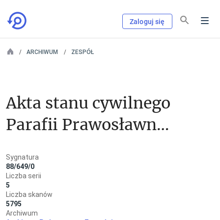
Zaloguj się
ARCHIWUM
ZESPÓŁ
Akta stanu cywilnego 
Parafii Prawosławnej 
w Babicach
Sygnatura
88/649/0
Liczba serii
5
Liczba skanów
5795
Archiwum